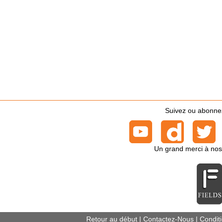
Suivez ou abonnez-
Un grand merci à nos
Retour au début
|
Contactez-Nous
|
Conditi