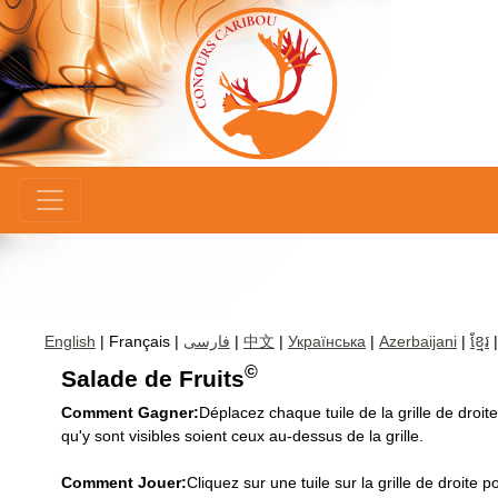
×
English
| Français |
فارسی
|
中文
|
Українська
|
Azerbaijani
|
ខ្មែរ
©
Salade de Fruits
Comment Gagner:
Déplacez chaque tuile de la grille de droit
qu'y sont visibles soient ceux au-dessus de la grille.
Comment Jouer:
Cliquez sur une tuile sur la grille de droite 