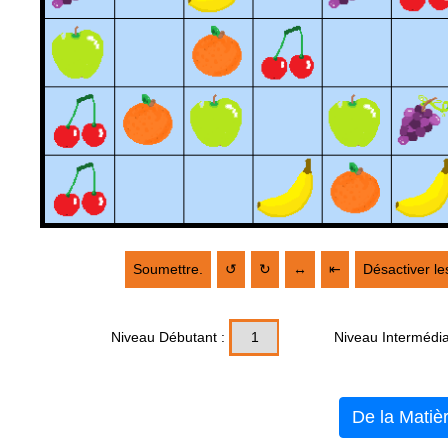
Soumettre.
↺
↻
↔
⇤
Désactiver le
Niveau Débutant :
1
Niveau Intermédia
De la Matiè