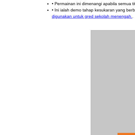
• Permainan ini dimenangi apabila semua ti
• Ini ialah demo tahap kesukaran yang ber
digunakan untuk gred sekolah menengah.
.