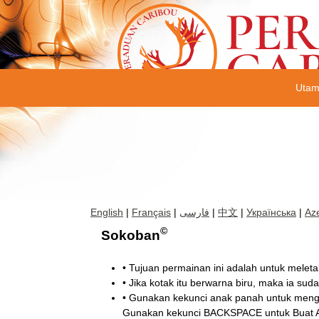
Uta
English
|
Français
|
فارسی
|
中文
|
Українська
|
Aze
©
Sokoban
• Tujuan permainan ini adalah untuk meleta
• Jika kotak itu berwarna biru, maka ia sud
• Gunakan kekunci anak panah untuk mengge
Gunakan kekunci BACKSPACE untuk Buat Asa