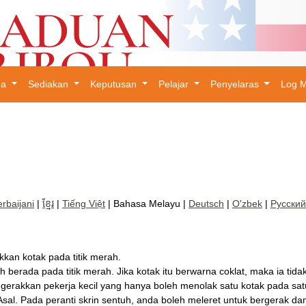
ma
Sediakan
Keputusan
Pelajar
Penyelaras
Log 
×
rbaijani
|
ខ្មែរ
|
Tiếng Việt
| Bahasa Melayu |
Deutsch
|
O'zbek
|
Русский
kkan kotak pada titik merah.
ah berada pada titik merah. Jika kotak itu berwarna coklat, maka ia tida
rakkan pekerja kecil yang hanya boleh menolak satu kotak pada satu m
l. Pada peranti skrin sentuh, anda boleh meleret untuk bergerak dan