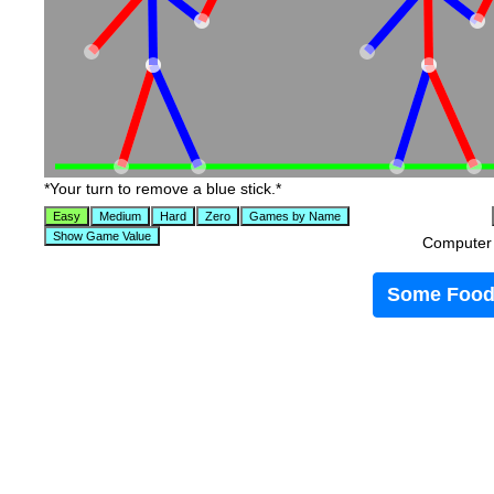
*Your turn to remove a blue stick.*
Computer t
Some Food 