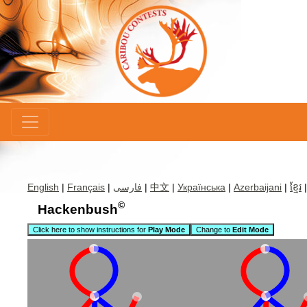
×
English
|
Français
|
فارسی
|
中文
|
Українська
|
Azerbaijani
|
ខ្មែរ
©
Hackenbush
Click here to show instructions for
Play Mode
Change to
Edit Mode