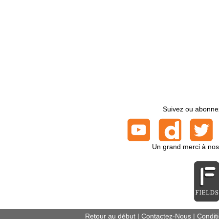
Suivez ou abonnez-
Un grand merci à nos
Retour au début
|
Contactez-Nous
|
Conditi