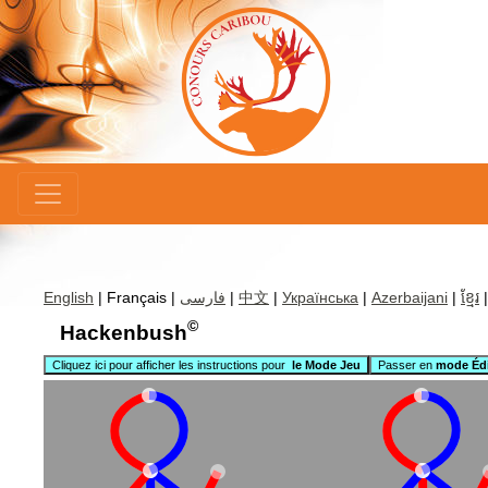
×
English
| Français |
فارسی
|
中文
|
Українська
|
Azerbaijani
|
ខ្មែរ
©
Hackenbush
Cliquez ici pour afficher les instructions pour
le Mode Jeu
Passer en
mode Édi