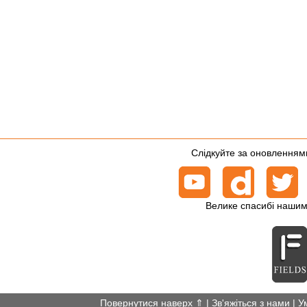
Слідкуйте за оновленнями
Велике спасибі нашим
Повернутися наверх ⇑
|
Зв'яжіться з нами
|
У