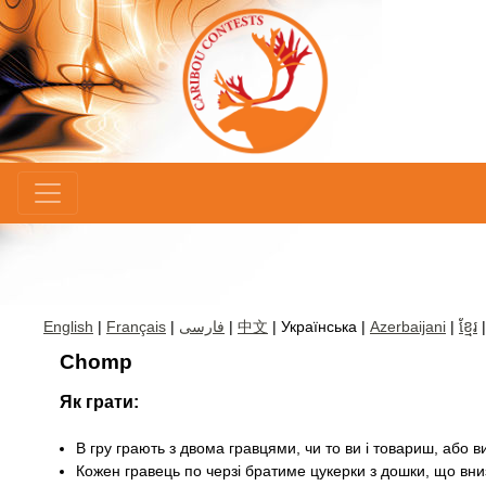
×
English
|
Français
|
فارسی
|
中文
| Українська |
Azerbaijani
|
ខ្មែរ
Chomp
Як грати:
В гру грають з двома гравцями, чи то ви і товариш, або 
Кожен гравець по черзі братиме цукерки з дошки, що вни