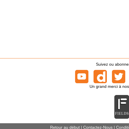
Suivez ou abonnez-
Un grand merci à nos
Retour au début
|
Contactez-Nous
|
Conditi