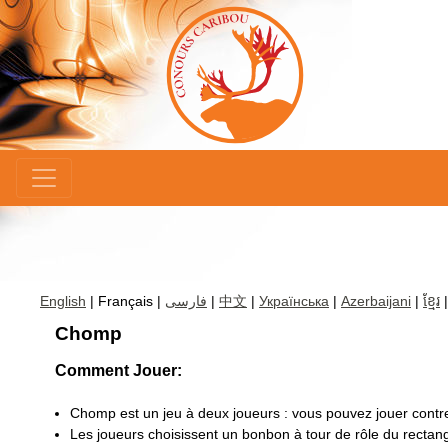
×
English
| Français |
فارسی
|
中文
|
Українська
|
Azerbaijani
|
ខ្មែរ
Chomp
Comment Jouer:
Chomp est un jeu à deux joueurs : vous pouvez jouer contre
Les joueurs choisissent un bonbon à tour de rôle du rectan