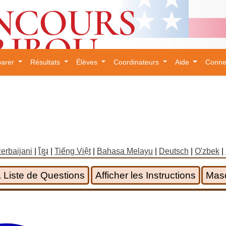
parer
Résultats
Élèves
Coordinateurs
Aide
Conne
erbaijani
|
ខ្មែរ
|
Tiếng Việt
|
Bahasa Melayu
|
Deutsch
|
O'zbek
|
la Liste de Questions
Afficher les Instructions
Masq