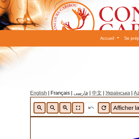
Accueil
Se pré
×
English
| Français |
فارسی
|
中文
|
Українська
|
Az
zoom_out
search
zoom_in
fullscreen
undo
refresh
Afficher 