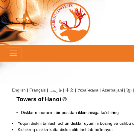
×
English
|
Français
|
فارسی
|
中文
|
Українська
|
Azerbaijani
|
ខ្មែរ
Towers of Hanoi ©
Disklar minorasini bir postdan ikkinchisiga ko'chiring.
Yuqori diskni tanlash uchun disklar uyumini bosing va ushbu di
Kichikroq diskka katta diskni olib tashlab boʻlmaydi.