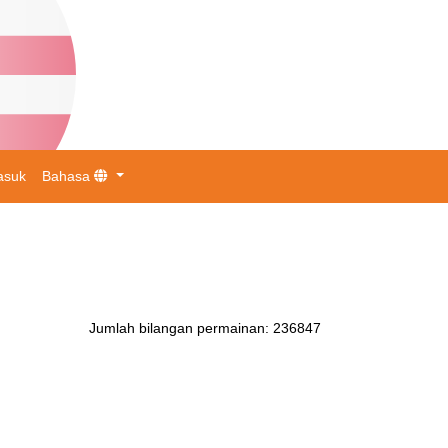
asuk
Bahasa
Jumlah bilangan permainan
:
236847