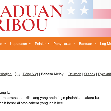
an
Keputusan
Pelajar
Penyelaras
Bantuan
Log M
×
rbaijani
|
ខ្មែរ
|
Tiếng Việt
| Bahasa Melayu |
Deutsch
|
O'zbek
|
Русский
ang lain.
ra teratas dan klik tiang yang anda ingin pindahkan cakera itu.
ih besar di atas cakera yang lebih kecil.