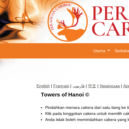
Utama
Sediak
English
|
Français
|
فارسی
|
中文
|
Українська
|
Aze
Towers of Hanoi ©
Pindahkan menara cakera dari satu tiang ke ti
Klik pada longgokan cakera untuk memilih cake
Anda tidak boleh memindahkan cakera yang leb