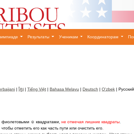
олимпиаде
Результаты
Ученикам
Координаторам
П
×
rbaijani
|
ខ្មែរ
|
Tiếng Việt
|
Bahasa Melayu
|
Deutsch
|
O'zbek
| Русский
мя фиолетовыми ☺ квадратами,
не отмечая лишние квадраты
.
тобы отметить его как часть пути или очистить его.