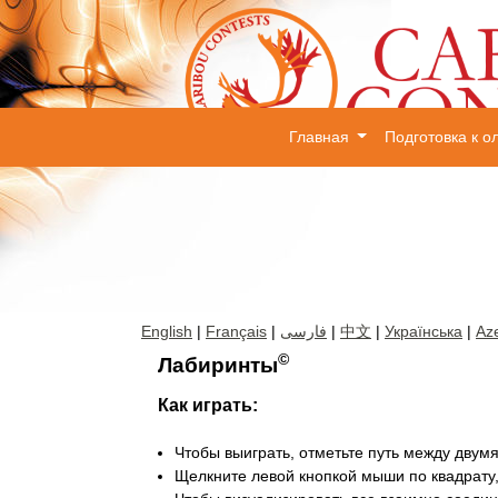
Главная
Подготовка к 
English
|
Français
|
فارسی
|
中文
|
Українська
|
Aze
©
Лабиринты
Как играть:
Чтобы выиграть, отметьте путь между дву
Щелкните левой кнопкой мыши по квадрату, ч