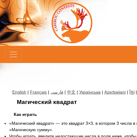
×
English
|
Français
|
فارسی
|
中文
|
Українська
|
Azerbaijani
|
ខ្មែរ
Магический квадрат
Как играть
«Магический квадрат» — это квадрат 3×3, в котором 3 числа в
«Магическую сумму».
Чтобы играть, введите недостающие числа в поля ниже, чтобы 