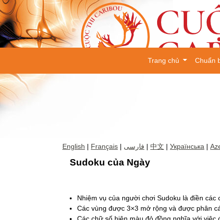
Trang chủ
Chuẩn 
English
|
Français
|
فارسی
|
中文
|
Українська
|
Aze
Sudoku của Ngày
Nhiệm vụ của người chơi Sudoku là điền các c
Các vùng được 3×3 mở rộng và được phân các
Các chữ số hiện màu đỏ đồng nghĩa với việc đ