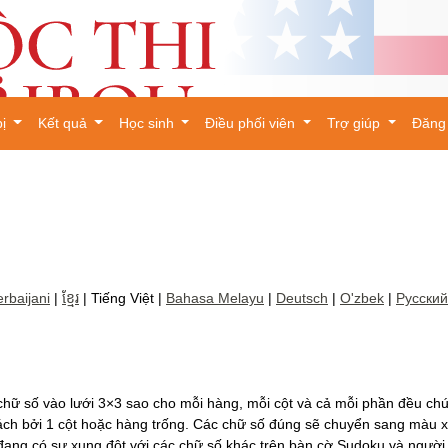
bị
Kết quả
Học sinh
Điều phối viên
Trợ giúp
Đăng
×
rbaijani
|
ខ្មែរ
| Tiếng Việt |
Bahasa Melayu
|
Deutsch
|
O'zbek
|
Русский
hữ số vào lưới 3×3 sao cho mỗi hàng, mỗi cột và cả mỗi phần đều chứ
h bởi 1 cột hoặc hàng trống. Các chữ số đúng sẽ chuyển sang màu xa
ang có sự xung đột với các chữ số khác trên bàn cờ Sudoku và người ch