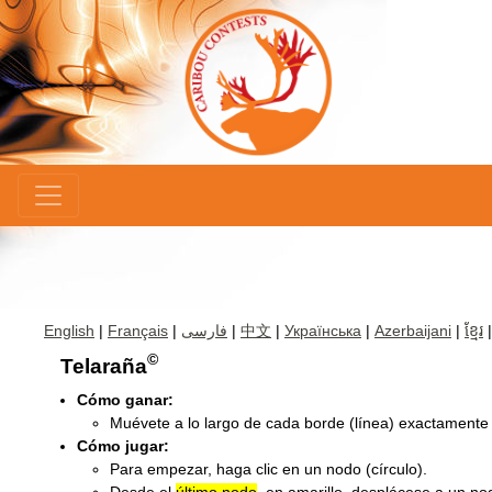
×
English
|
Français
|
فارسی
|
中文
|
Українська
|
Azerbaijani
|
ខ្មែរ
©
Telaraña
Cómo ganar:
Muévete a lo largo de cada borde (línea) exactamente
Cómo jugar:
Para empezar, haga clic en un nodo (círculo).