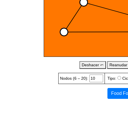
Deshacer ⤺
Reanudar
Nodos
(6 – 20):
Tipo:
Ci
Food Fo