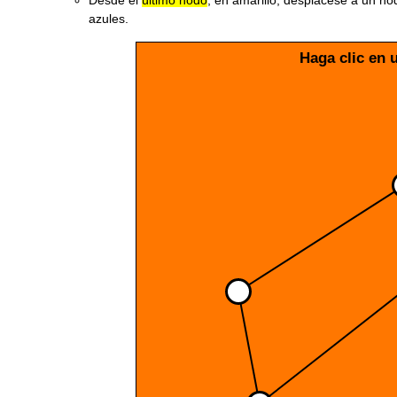
Desde el
último nodo
, en amarillo, desplácese a un no
azules.
Haga clic en 